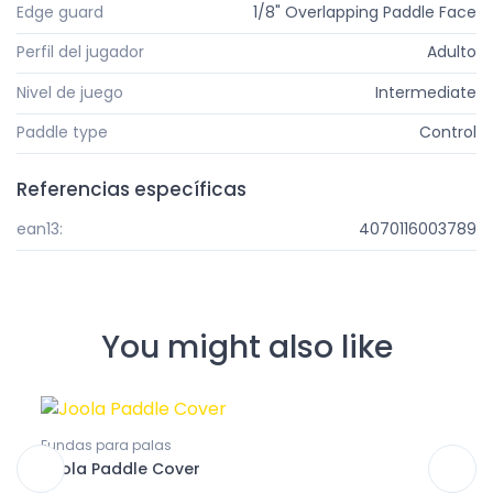
Edge guard
1/8" Overlapping Paddle Face
Perfil del jugador
Adulto
Nivel de juego
Intermediate
Paddle type
Control
Referencias específicas
ean13:
4070116003789
You might also like
Fundas para palas
Mochi
Joola Paddle Cover
Tour 