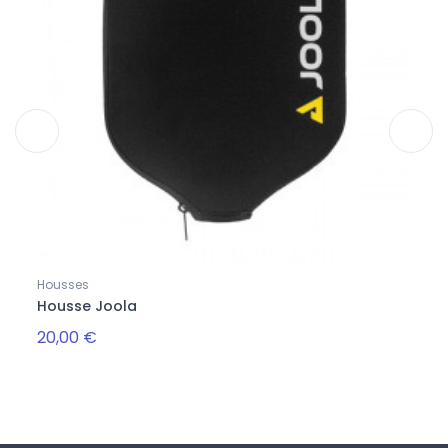
Housses
Sacs
Housse Joola
Tour 
20,00 €
Rupt