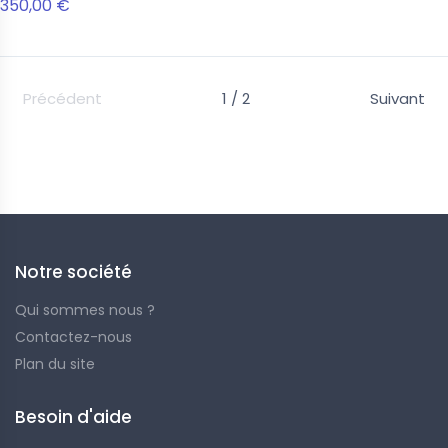
350,00 €
Précédent
1 / 2
Suivant
Faciles à transporter et rapides à installer ! Retrouvez ici
notre sélection de filets.
Notre société
Qui sommes nous ?
Contactez-nous
Plan du site
Besoin d'aide