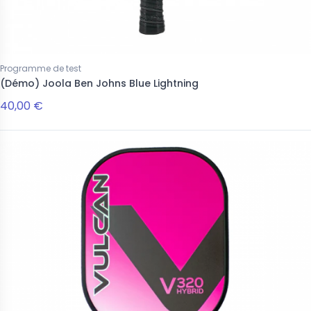
eau
Nouveau
Programme de test
(Démo) Joola Ben Johns Blue Lightning
40,00 €
es
Raquettes
ivina 16mm
Dots Furia 14mm
 €
239,00 €