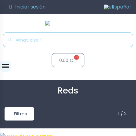
Iniciar sesión
Español
0,00 €
Reds
Reds
1 / 2
Filtros