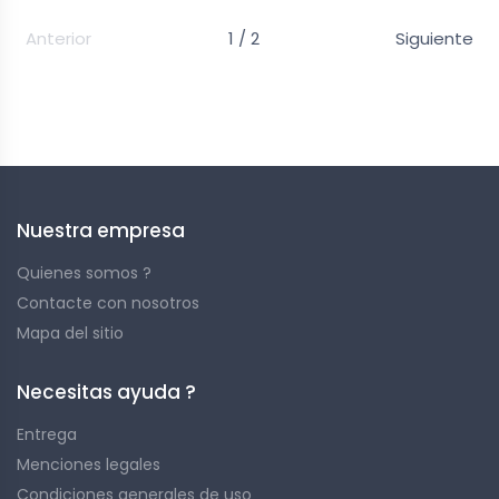
Anterior
1 / 2
Siguiente
Easy to transport and quick to install! Find here our
selection of nets.
Nuestra empresa
Quienes somos ?
Contacte con nosotros
Mapa del sitio
Necesitas ayuda ?
Entrega
Menciones legales
Condiciones generales de uso