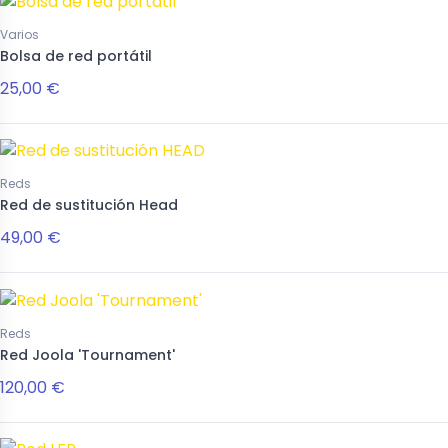
Nuevo
Nuevo
Nuevo
Varios
Bolsa de red portátil
Palas
25,00 €
Accesorios
Accesorios
Skayf
Solar Bat
Solar Bat
Silence
Victory
Victory
SB49
34
Reds
Red de sustitución Head
49,00 €
139,00 €
139,00 €
59,00 €
Reds
Red Joola 'Tournament'
120,00 €