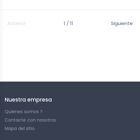
Anterior
1 / 11
Siguiente
Here is our catalogue of paddles, whether you are a
beginner or an experienced player, we have the right
model for you. If you need recommendations and
explanations, check out our
guide to choosing your
paddle
.
Nuestra empresa
Quienes somos ?
Contacte con nosotros
Mapa del sitio