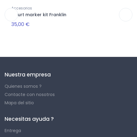
Accesorios
Equip
Court marker kit Franklin
Cint
35,00 €
15,0
Nuestra empresa
Quienes somos ?
Contacte con nosotros
Mapa del sitio
Necesitas ayuda ?
Entrega