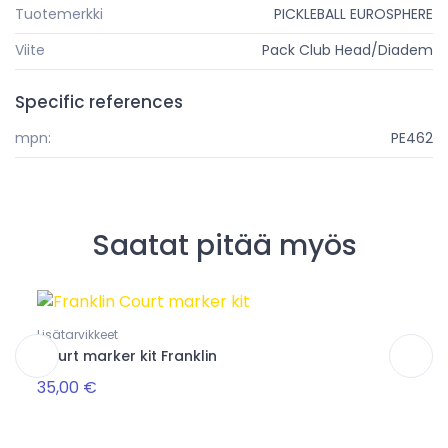
Tuotemerkki
PICKLEBALL EUROSPHERE
Viite
Pack Club Head/Diadem
Specific references
mpn:
PE462
Saatat pitää myös
Lisätarvikkeet
Kerho
Court marker kit Franklin
Tonti
35,00 €
15,0