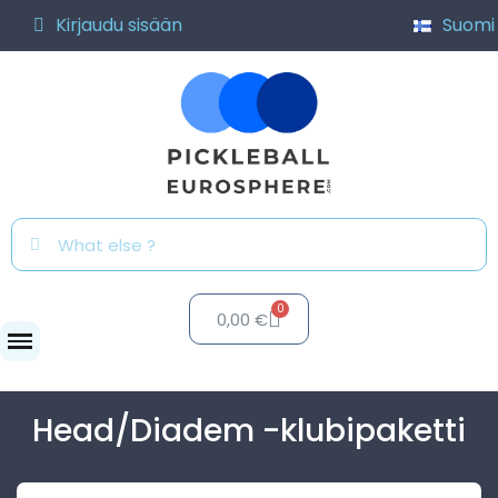
Kirjaudu sisään
Suomi
0,00 €
Verkot
Head/Diadem...
Head/Diadem -klubipaketti