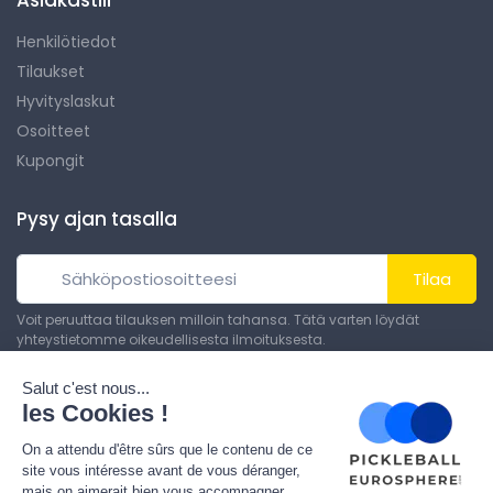
Asiakastili
Henkilötiedot
Tilaukset
Hyvityslaskut
Osoitteet
Kupongit
Pysy ajan tasalla
Tilaa
Voit peruuttaa tilauksen milloin tahansa. Tätä varten löydät
yhteystietomme oikeudellisesta ilmoituksesta.
© All rights reserved. Made by
Theme PrestaShop