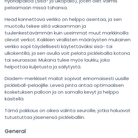
hybridipalloa (sisä- ja ulkopallo), joten olet valmis
pelaamaan missä tahansa.
Head kannettava verkko on helppo asentaa, ja sen
muotoilu tekee siitä vakaamman ja
tuulenkestävämmän kuin useimmat muut markkinoilla
olevat verkot. Kaikkien virallisten määräysten mukainen
verkko sopii täydellisesti käytettäväksi sisä- tai
ulkokentillä, ja sen avulla voit pelata pickleballia kotona
tai seurassasi. Mukana tulee myös laukku, joka
helpottaa kuljetusta ja säilytystä.
Diadem-merkkiset mailat sopivat erinomaisesti uusille
pickleball-pelaajille. Leveä pinta antaa optimaalisen
kosketuksen palloon ja on samalla kevyt ja helppo
käsitellä.
Tämä pakkaus on oikea valinta seuroille, jotka haluavat
tutustuttaa jäsenensä pickleballiin.
General