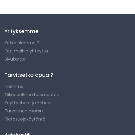
Yrityksemme
Ketkä olemme ?
Ota meihin yhteyttä
Sivukartta
Tarvitsetko apua ?
Toimitus
Oikeudellinen huomautus
Käyttöehdot ja -ehdot
Turvallinen maksu
Tietosuojakäytäntö