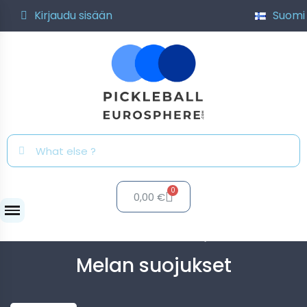
Kirjaudu sisään
Suomi
0,00 €
Lisätarvikkeet
Melan suojukset
Melan suojukset