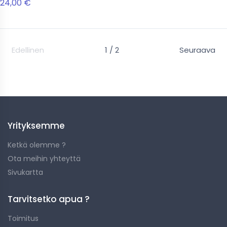
24,00 €
Edellinen
1 / 2
Seuraava
Don't forget about protection !
Yrityksemme
Ketkä olemme ?
Ota meihin yhteyttä
Sivukartta
Tarvitsetko apua ?
Toimitus