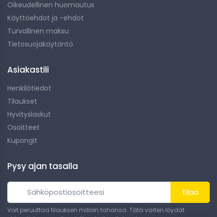
Oikeudellinen huomautus
Käyttöehdot ja -ehdot
Turvallinen maksu
Tietosuojakäytäntö
Asiakastili
Henkilötiedot
Tilaukset
Hyvityslaskut
Osoitteet
Kupongit
Pysy ajan tasalla
Tilaa
Voit peruuttaa tilauksen milloin tahansa. Tätä varten löydät