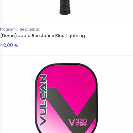
o
Nuevo
Programa de pruebas
(Demo) Joola Ben Johns Blue Lightning
40,00 €
Palas
ivina 16mm
Dots Furia 14mm
 €
239,00 €