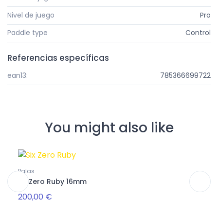
Nivel de juego
Pro
Paddle type
Control
Referencias específicas
ean13:
785366699722
You might also like
Palas
Mochi
Six Zero Ruby 16mm
Perf
200,00 €
110,