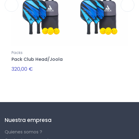
Packs
Equip
Pack Club Head/Joola
Coac
320,00 €
130,
Nuestra empresa
Quienes somos ?