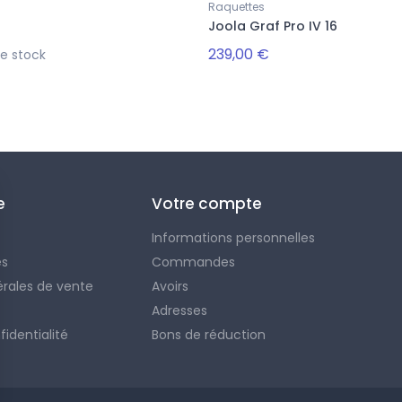
Raquettes
Joola Graf Pro IV 16
239,00 €
e stock
e
Votre compte
Informations personnelles
es
Commandes
érales de vente
Avoirs
Adresses
identialité
Bons de réduction