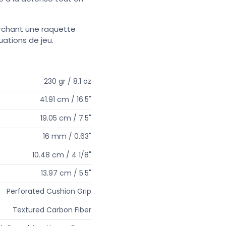
erchant une raquette
ations de jeu.
230 gr / 8.1 oz
41.91 cm / 16.5"
19.05 cm / 7.5"
16 mm / 0.63"
10.48 cm / 4 1/8"
13.97 cm / 5.5"
Perforated Cushion Grip
Textured Carbon Fiber