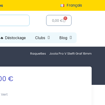
Français
chat
0,00 €
🔥 Déstockage
Clubs
Blog
Raquettes
Joola Pro V Steffi Graf 16mm
00 €
Vert