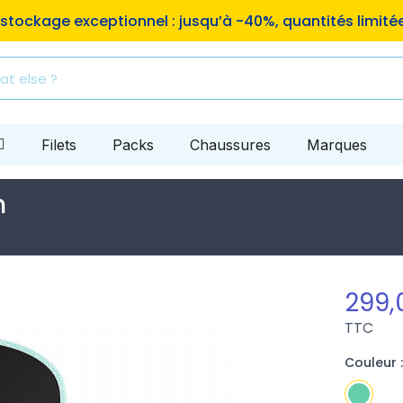
aison offerte en point relais Mondial Relay, dès 109€ d'a
Filets
Packs
Chaussures
Marques
m
299,
TTC
Couleur :