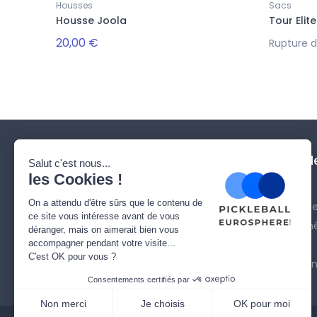
Housses
Sacs
Housse Joola
Tour Elite
20,00 €
Rupture d
Notre société
Besoin d'aid
Qui sommes nous ?
Livraison
Contactez-nous
Mentions Légal
Plan du site
Conditions gén
Paiement
Politique de conf