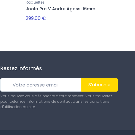
Raquettes
Joola Pro V Andre Agassi 16mm
299,00 €
Restez informés
S’abonner
Vous pouvez vous désinscrire à tout moment. Vous trouverez
pour cela nos informations de contact dans les conditions
d'utilisation du site.