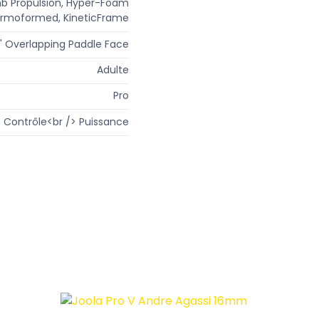
 Propulsion, Hyper-Foam
ermoformed, KineticFrame
" Overlapping Paddle Face
Adulte
Pro
Contrôle<br /> Puissance