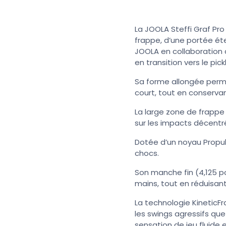
La JOOLA Steffi Graf Pr
frappe, d’une portée ét
JOOLA en collaboration a
en transition vers le pickl
Sa forme allongée perm
court, tout en conserva
La large zone de frappe 
sur les impacts décentr
Dotée d’un noyau Propul
chocs.
Son manche fin (4,125 p
mains, tout en réduisant 
La technologie KineticF
les swings agressifs que
sensation de jeu fluide