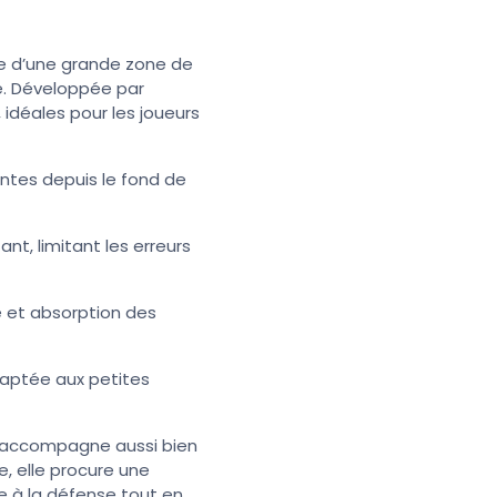
he d’une grande zone de
le. Développée par
 idéales pour les joueurs
ntes depuis le fond de
t, limitant les erreurs
é et absorption des
daptée aux petites
et accompagne aussi bien
e, elle procure une
e à la défense tout en