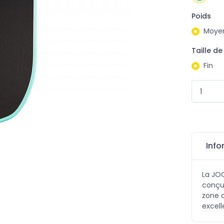
Poids
Moye
Taille de
Fin
Info
La JOO
conçue
zone d
excell