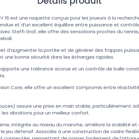
Détails produit
o V 16 est une raquette conçue pour les joueurs à la recherc
endue et d’un excellent équilibre entre puissance et contrô
vec Steffi Graf, elle offre des sensations proches du tennis,
eball.
et d’augmenter la portée et de générer des frappes puissa
nt une bonne sécurité dans les échanges rapides.
apporte une tolérance accrue et un contrôle de balle constan
és.
sion Core, elle offre un excellent compromis entre réactivit
ouces) assure une prise en main stable, particulièrement a
les vibrations pour un meilleur confort.
rame, intégrée au niveau du manche, améliore la stabilité 
 le jeu défensif. Associée à une construction de cadre flexibl
 et connectée, permettant de passer facilement de l’attaqu