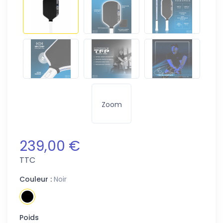
Zoom
239,00 €
TTC
Couleur :
Noir
Poids