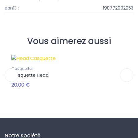
ean13 :
198772002053
Vous aimerez aussi
Casquettes
Sacs
Casquette Head
Tour
20,00 €
80,0
Notre société