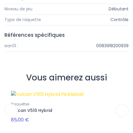
Niveau de jeu
Débutant
Type de raquette
Contrôle
Références spécifiques
ean13 :
0083918200939
Vous aimerez aussi
Raquettes
Grips 
Vulcan V510 Hybrid
Surg
85,00 €
12,0