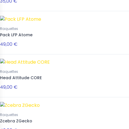
35,00 €
eau
Nouveau
Raquettes
Pack LFP Atome
49,00 €
Raquettes
es
Accessoires
Head Attitude CORE
ivina 16mm
Collier raquette rayée rose
49,00 €
 €
22,00 €
Raquettes
Zcebra ZGecko