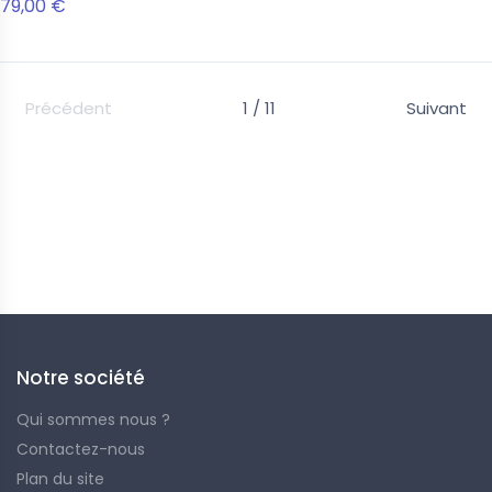
79,00 €
Précédent
1 / 11
Suivant
Voici notre catalogue de raquettes, que vous soyez un
joueur débutant ou expérimenté, nous avons le modèle
qu’il vous faut. Si vous avez besoin de recommandations
et d'explications, consultez notre
guide pour bien choisir
votre raquette
.
Notre société
Qui sommes nous ?
Contactez-nous
Plan du site