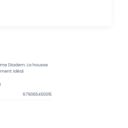
amme Diadem. La housse
ement idéal.
s
679065450015