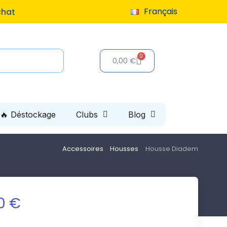
Français
chat
0,00 €
🔥 Déstockage
Clubs
Blog
Accessoires
Housses
Housse Diadem
0 €