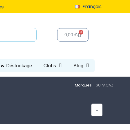
Français
es
0,00 €
🔥 Déstockage
Clubs
Blog
Marques
SUPACAZ