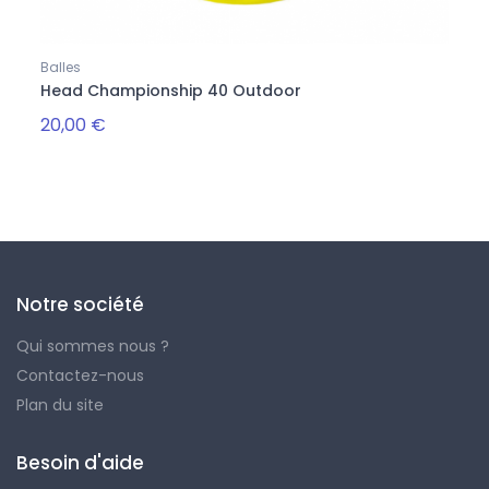
Balles
Balles
Head Championship 40 Outdoor
Onix
20,00 €
22,0
Notre société
Qui sommes nous ?
Contactez-nous
Plan du site
Besoin d'aide