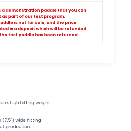
is a demonstration paddle that you can
t as part of our test program.
addle is not for sale, and the price
ated is a deposit which will be refunded
the test paddle has been returned.
ore, high hitting weight
 (7.5") wide hitting
ot production.