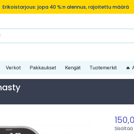
Maksa useassa erässä ilman lisämaksuja!
Erikois
Verkot
Pakkaukset
Kengät
Tuotemerkit
🔥 
nasty
150,
Sisältää 