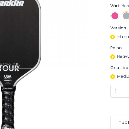
Väri::
Ha
Version
16 m
Paino
Heavy
Grip size
Medi
Tuot