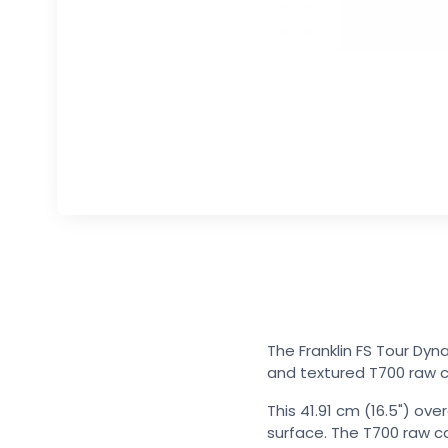
The Franklin FS Tour Dyn
and textured T700 raw c
This 41.91 cm (16.5") ove
surface. The T700 raw c