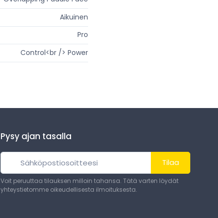
Aikuinen
Pro
Control<br /> Power
Pysy ajan tasalla
Tilaa
Voit peruuttaa tilauksen milloin tahansa. Tätä varten löydät
yhteystietomme oikeudellisesta ilmoituksesta.