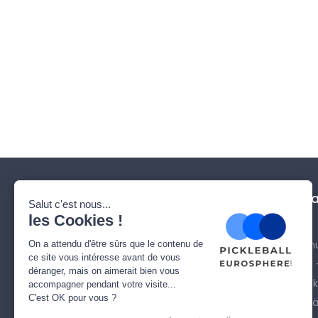
Yrityksemme
Tarvitsetko 
Ketkä olemme ?
Toimitus
Ota meihin yhteyttä
Oikeudellinen 
Sivukartta
Käyttöehdot ja
Turvallinen ma
Tietosuojakäyt