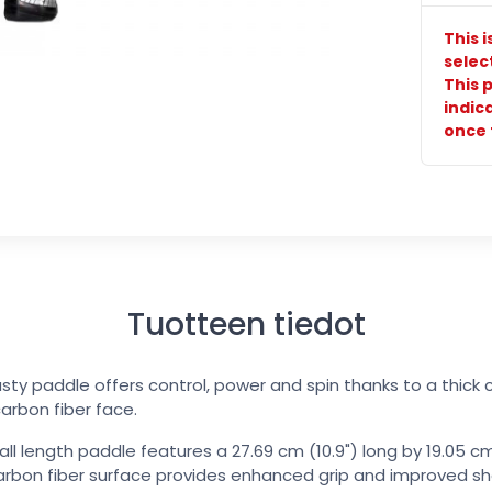
This 
selec
This p
indic
once 
Tuotteen tiedot
asty paddle offers control, power and spin thanks to a thick c
arbon fiber face.
rall length paddle features a 27.69 cm (10.9") long by 19.05 cm
arbon fiber surface provides enhanced grip and improved sh