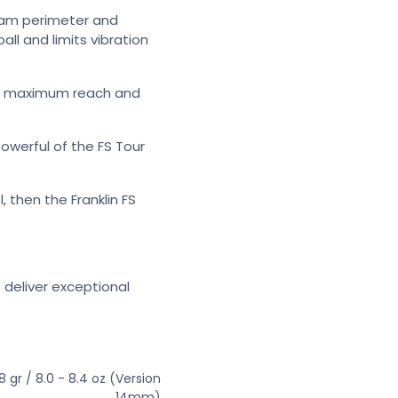
foam perimeter and
ll and limits vibration
ers maximum reach and
powerful of the FS Tour
 then the Franklin FS
 deliver exceptional
8 gr / 8.0 - 8.4 oz (Version
14mm)