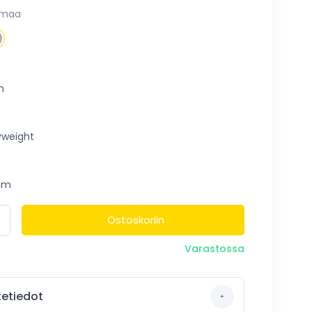
rmaa
m
weight
um
Ostoskoriin
Varastossa
etiedot