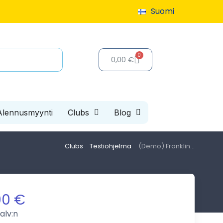
Suomi
tarjous: jopa 40 %:n alennus, rajoitettu määrä
0,00 €
Alennusmyynti
Clubs
Blog
Clubs
Testiohjelma
(Demo) Franklin...
00 €
alv:n