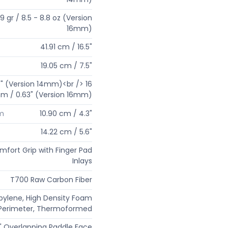
9 gr / 8.5 - 8.8 oz (Version
16mm)
41.91 cm / 16.5"
19.05 cm / 7.5"
" (Version 14mm)<br /> 16
m / 0.63" (Version 16mm)
um
10.90 cm / 4.3"
14.22 cm / 5.6"
mfort Grip with Finger Pad
Inlays
T700 Raw Carbon Fiber
pylene, High Density Foam
Perimeter, Thermoformed
" Overlapping Paddle Face