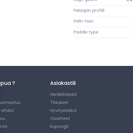
Pelaajan profiili
Pelin taso
Paddle type
apua ?
Asiakastili
Henkilötiedot
huomautus
Tilaukset
 -ehdot
Hyvityslaskut
ksu
Osoitteet
äntö
Kupongit