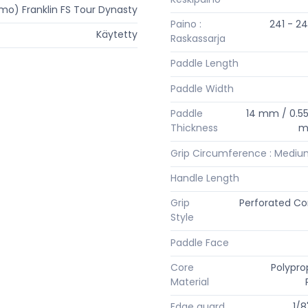
mo) Franklin FS Tour Dynasty
Paino :
241 - 24
Käytetty
Raskassarja
Paddle Length
Paddle Width
Paddle
14 mm / 0.55
Thickness
m
Grip Circumference : Medi
Handle Length
Grip
Perforated Co
Style
Paddle Face
Core
Polypro
Material
Edge guard
1/8