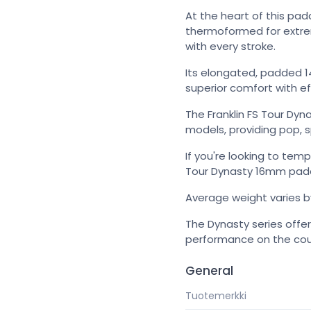
At the heart of this pa
thermoformed for extreme
with every stroke.
Its elongated, padded 1
superior comfort with e
The Franklin FS Tour Dyn
models, providing pop, s
If you're looking to tem
Tour Dynasty 16mm paddl
Average weight varies b
The Dynasty series offer
performance on the cou
General
Tuotemerkki