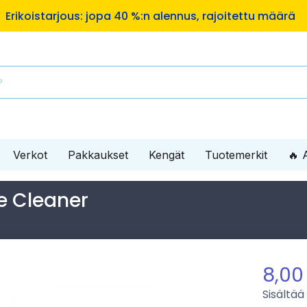
Maksa useassa erässä ilman lisämaksuja!
Erikois
Verkot
Pakkaukset
Kengät
Tuotemerkit
🔥 
e Cleaner
8,00
Sisältää 