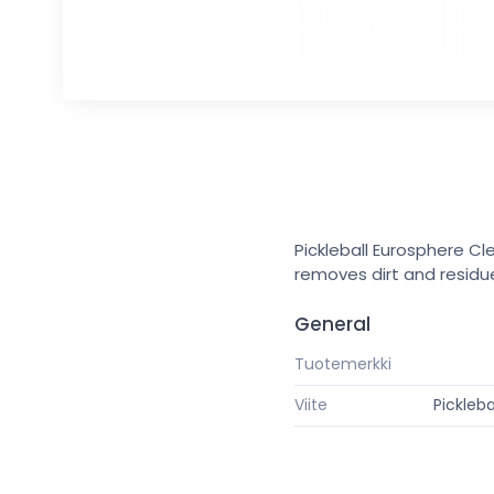
Pickleball Eurosphere Cl
removes dirt and residu
General
Tuotemerkki
Viite
Pickleb