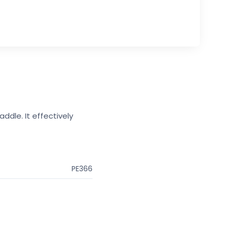
ddle. It effectively
PE366