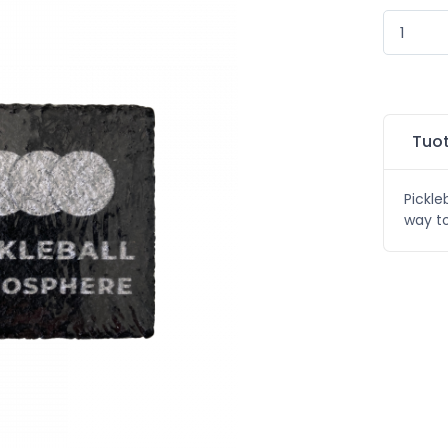
Tuot
Pickle
way to