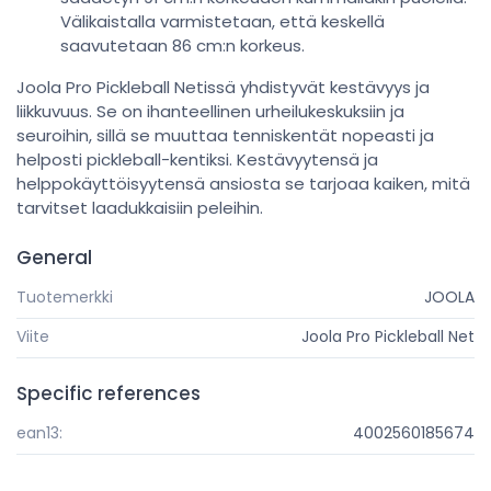
Välikaistalla varmistetaan, että keskellä
saavutetaan 86 cm:n korkeus.
Joola Pro Pickleball Netissä yhdistyvät kestävyys ja
liikkuvuus. Se on ihanteellinen urheilukeskuksiin ja
seuroihin, sillä se muuttaa tenniskentät nopeasti ja
helposti pickleball-kentiksi. Kestävyytensä ja
helppokäyttöisyytensä ansiosta se tarjoaa kaiken, mitä
tarvitset laadukkaisiin peleihin.
General
Tuotemerkki
JOOLA
Viite
Joola Pro Pickleball Net
Specific references
ean13:
4002560185674