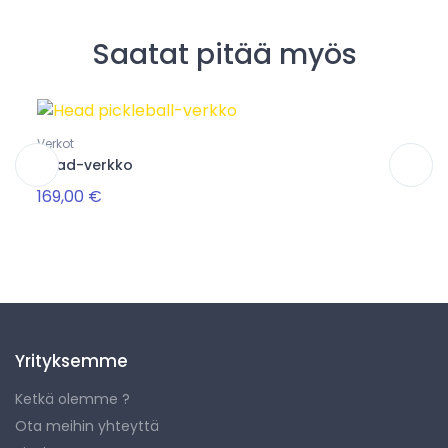
Saatat pitää myös
Verkot
Maila
Head-verkko
Jool
169,00 €
79,0
Yrityksemme
Ketkä olemme ?
Ota meihin yhteyttä