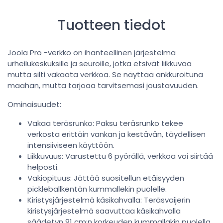
Tuotteen tiedot
Joola Pro -verkko on ihanteellinen järjestelmä
urheilukeskuksille ja seuroille, jotka etsivät liikkuvaa
mutta silti vakaata verkkoa. Se näyttää ankkuroituna
maahan, mutta tarjoaa tarvitsemasi joustavuuden.
Ominaisuudet:
Vakaa teräsrunko: Paksu teräsrunko tekee
verkosta erittäin vankan ja kestävän, täydellisen
intensiiviseen käyttöön.
Liikkuvuus: Varustettu 6 pyörällä, verkkoa voi siirtää
helposti.
Vakiopituus: Jättää suositellun etäisyyden
pickleballkentän kummallekin puolelle.
Kiristysjärjestelmä käsikahvalla: Teräsvaijerin
kiristysjärjestelmä saavuttaa käsikahvalla
säädetyn 91 cm:n korkeuden kummallakin puolella.