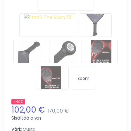
Zoom
−40%
102,00 €
170,00 €
Sisältää alv:n
Väri::
Musta