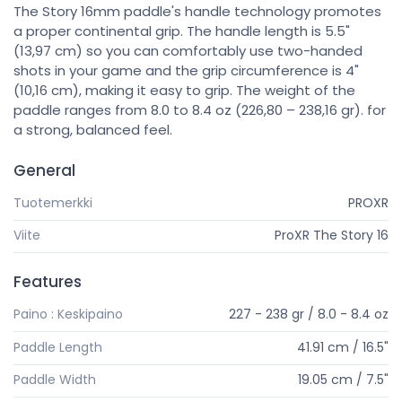
The Story 16mm paddle's handle technology promotes
a proper continental grip. The handle length is 5.5"
(13,97 cm) so you can comfortably use two-handed
shots in your game and the grip circumference is 4"
(10,16 cm), making it easy to grip. The weight of the
paddle ranges from 8.0 to 8.4 oz (226,80 – 238,16 gr). for
a strong, balanced feel.
General
Tuotemerkki
PROXR
Viite
ProXR The Story 16
Features
Paino : Keskipaino
227 - 238 gr / 8.0 - 8.4 oz
Paddle Length
41.91 cm / 16.5"
Paddle Width
19.05 cm / 7.5"