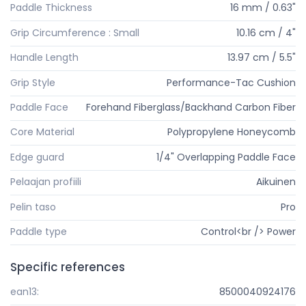
Paddle Thickness
16 mm / 0.63"
Grip Circumference : Small
10.16 cm / 4"
Handle Length
13.97 cm / 5.5"
Grip Style
Performance-Tac Cushion
Paddle Face
Forehand Fiberglass/Backhand Carbon Fiber
Core Material
Polypropylene Honeycomb
Edge guard
1/4" Overlapping Paddle Face
Pelaajan profiili
Aikuinen
Pelin taso
Pro
Paddle type
Control<br /> Power
Specific references
ean13:
8500040924176