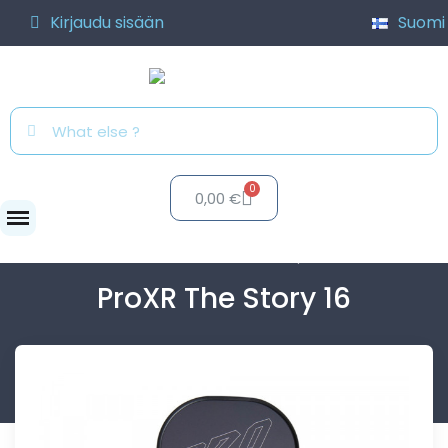
Kirjaudu sisään
Suomi
0,00 €
Mailat
ProXR The Story 16
ProXR The Story 16