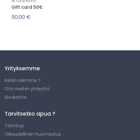
🎁 Lahjakortti
Gift card 50€
50,00 €
Yrityksemme
Ketkä olemme ?
Ota meihin yhteyttä
Sivukartta
Tarvitsetko apua ?
Toimitus
Oikeudellinen huomautus