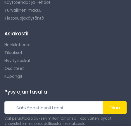
Käyttöehdot ja -ehdot
Turvallinen maksu
Tietosuojakäytäntö
Asiakastili
Henkilötiedot
Tilaukset
Hyvityslaskut
Osoitteet
Kupongit
Pysy ajan tasalla
Tilaa
Voit peruuttaa tilauksen milloin tahansa. Tätä varten löydät
yhteystietomme oikeudellisesta ilmoituksesta.