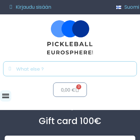
Kirjaudu sisään
Suomi
0,00 €
Lisätarvikkeet
🎁 Lahjakortti
Gift card 100€
Gift card 100€