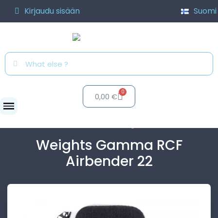
Kirjaudu sisään
Suomi
0,00 €
Lisätarvikkeet
Erilaiset
Weights Gamma RCF...
Weights Gamma RCF
Airbender 22