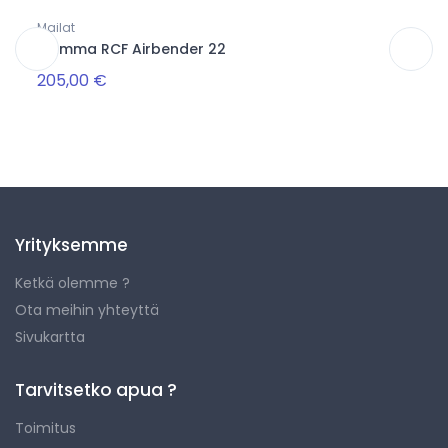
Mailat
Pyyhe
Gamma RCF Airbender 22
Gamm
205,00 €
12,0
Yrityksemme
Ketkä olemme ?
Ota meihin yhteyttä
Sivukartta
Tarvitsetko apua ?
Toimitus